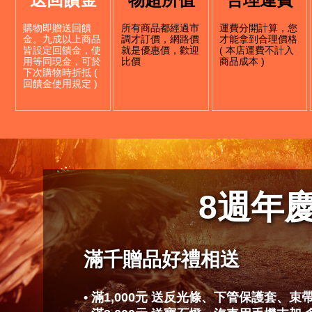
購物即贈送回饋
所有商品都經過市
運費分開計算，您
金。九成以上商品
調才訂價，網路價
才能拿到合理價格
皆設定回饋金，使
就是優惠價，歡迎
( 本店運費不計入
用等同現金，可於
比價
商品成本 )
下次購物時折抵 (
回饋金使用規定 )
8
週年
滿千贈品好禮相送
• 滿1,000元 送反光條、下管保護套、束