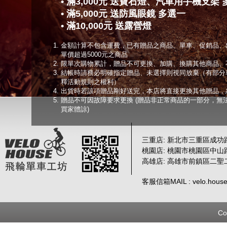
• 滿3,000元 送寶石燈、汽車用手機支架
• 滿5,000元 送防風眼鏡 多選一
• 滿10,000元 送露營燈
金額計算不包含運費，已有贈品之商品、單車、促銷品、
單價超過5000元之商品
限單次購物累計，贈品不可更換、加購、換購其他商品、
結帳時請務必明確指定贈品、未選擇則視同放棄（有部分
釋活動規則之權利）
出貨時若該項贈品剛好送完，本店將直接更換其他贈品，
贈品不可因故障要求更換 (贈品非正常商品的一部分，無
買家體諒)
三重店: 新北市三重區成功路 
桃園店: 桃園市桃園區中山路
高雄店: 高雄市前鎮區二聖
客服信箱MAIL : velo.house
Co