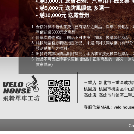
• 滿3,000元 送寶石燈、汽車用手機支架
• 滿5,000元 送防風眼鏡 多選一
• 滿10,000元 送露營燈
金額計算不包含運費，已有贈品之商品、單車、促銷品、
單價超過5000元之商品
限單次購物累計，贈品不可更換、加購、換購其他商品、
結帳時請務必明確指定贈品、未選擇則視同放棄（有部分
釋活動規則之權利）
出貨時若該項贈品剛好送完，本店將直接更換其他贈品，
贈品不可因故障要求更換 (贈品非正常商品的一部分，無
買家體諒)
三重店: 新北市三重區成功路 
桃園店: 桃園市桃園區中山路
高雄店: 高雄市前鎮區二聖
客服信箱MAIL : velo.house
Co