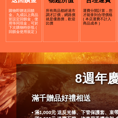
購物即贈送回饋
所有商品都經過市
運費分開計算，您
金。九成以上商品
調才訂價，網路價
才能拿到合理價格
皆設定回饋金，使
就是優惠價，歡迎
( 本店運費不計入
用等同現金，可於
比價
商品成本 )
下次購物時折抵 (
回饋金使用規定 )
8
週年
滿千贈品好禮相送
• 滿1,000元 送反光條、下管保護套、束