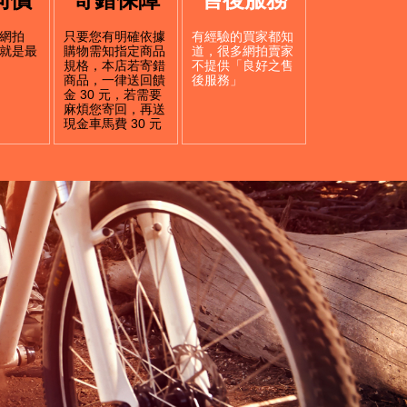
網拍
只要您有明確依據
有經驗的買家都知
就是最
購物需知指定商品
道，很多網拍賣家
規格，本店若寄錯
不提供「良好之售
商品，一律送回饋
後服務」
金 30 元，若需要
麻煩您寄回，再送
現金車馬費 30 元