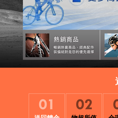
送回饋金
物超所值
合