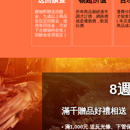
購物即贈送回饋
所有商品都經過市
運費分
金。九成以上商品
調才訂價，網路價
才能拿
皆設定回饋金，使
就是優惠價，歡迎
( 本
用等同現金，可於
比價
商品成本
下次購物時折抵 (
回饋金使用規定 )
8
滿千贈品好禮相送
• 滿1,000元 送反光條、下