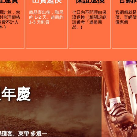
開計算，您
商品寄出後，郵局
七日內不問理由保
官網價就是
到合理價格
約 1-2 天、超商約
證退換（相關規範
價、官網價
店運費不計入
1-3 天到貨
請參考「退換商
優惠價
 )
品」)
週年慶
管保護套、束帶 多選一