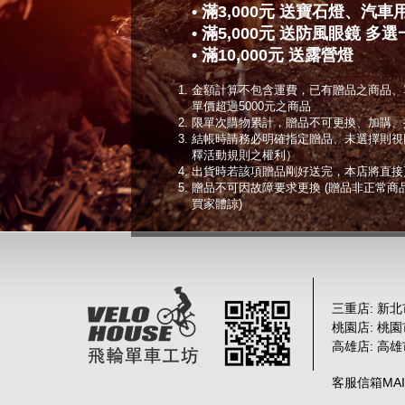
• 滿3,000元 送寶石燈、汽
• 滿5,000元 送防風眼鏡 多選
• 滿10,000元 送露營燈
金額計算不包含運費，已有贈品之商品、
單價超過5000元之商品
限單次購物累計，贈品不可更換、加購、
結帳時請務必明確指定贈品、未選擇則視
釋活動規則之權利）
出貨時若該項贈品剛好送完，本店將直接
贈品不可因故障要求更換 (贈品非正常
買家體諒)
三重店: 新北
桃園店: 桃
高雄店: 高
客服信箱MAIL :