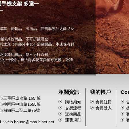
車用手機支架 多選一
一
單車、促銷品、出清品、註明非累計之商品及
換購其他商品、不可折抵現金
同放棄（有部分車友不需要贈品，本店保有解
更換其他贈品，恕不另行通知
商品的一部分，無法再多花運費補寄更換，敬請
相關資訊
我的帳戶
Con
市三重區成功路 165 號
購物須知
會員註冊
園市桃園區中山路1558號
交易流程
會員登入
雄市前鎮區二聖二路75號
退換商品
客
運費規則
客
 velo.house@msa.hinet.net