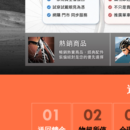
送回饋金
物超所值
合