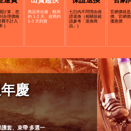
開計算，您
商品寄出後，郵局
七日內不問理由保
官網價就是
到合理價格
約 1-2 天、超商約
證退換（相關規範
價、官網價
店運費不計入
1-3 天到貨
請參考「退換商
優惠價
 )
品」)
週年慶
管保護套、束帶 多選一