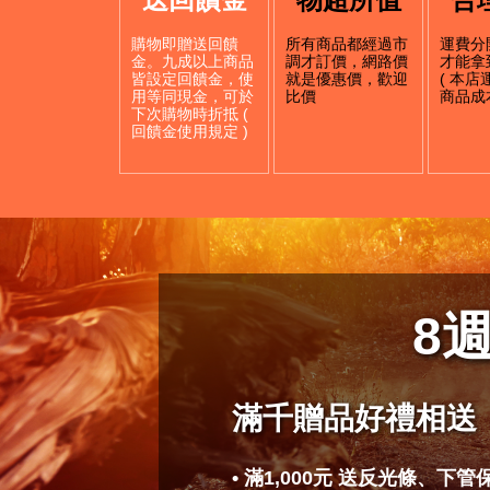
購物即贈送回饋
所有商品都經過市
運費分
金。九成以上商品
調才訂價，網路價
才能拿
皆設定回饋金，使
就是優惠價，歡迎
( 本
用等同現金，可於
比價
商品成本
下次購物時折抵 (
回饋金使用規定 )
8
滿千贈品好禮相送
• 滿1,000元 送反光條、下