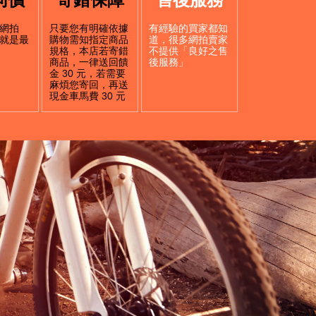
網拍
只要您有明確依據
有經驗的買家都知
就是最
購物需知指定商品
道，很多網拍賣家
規格，本店若寄錯
不提供「良好之售
商品，一律送回饋
後服務」
金 30 元，若需要
麻煩您寄回，再送
現金車馬費 30 元