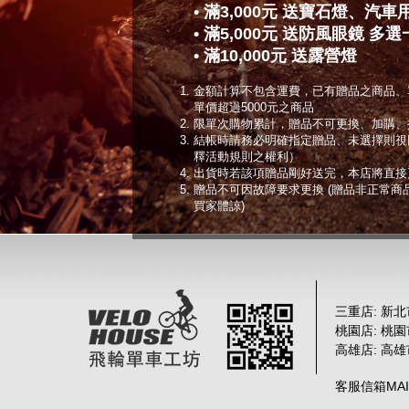
• 滿3,000元 送寶石燈、汽
• 滿5,000元 送防風眼鏡 多選
• 滿10,000元 送露營燈
金額計算不包含運費，已有贈品之商品、
單價超過5000元之商品
限單次購物累計，贈品不可更換、加購、
結帳時請務必明確指定贈品、未選擇則視
釋活動規則之權利）
出貨時若該項贈品剛好送完，本店將直接
贈品不可因故障要求更換 (贈品非正常
買家體諒)
三重店: 新北
桃園店: 桃
高雄店: 高
客服信箱MAIL :