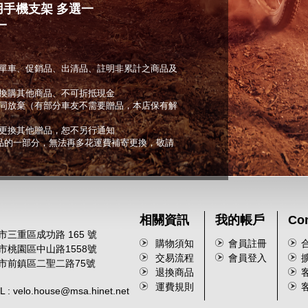
車用手機支架 多選一
一
單車、促銷品、出清品、註明非累計之商品及
換購其他商品、不可折抵現金
同放棄（有部分車友不需要贈品，本店保有解
更換其他贈品，恕不另行通知
商品的一部分，無法再多花運費補寄更換，敬請
相關資訊
我的帳戶
Con
市三重區成功路 165 號
購物須知
會員註冊
園市桃園區中山路1558號
交易流程
會員登入
雄市前鎮區二聖二路75號
退換商品
客
運費規則
客
 velo.house@msa.hinet.net