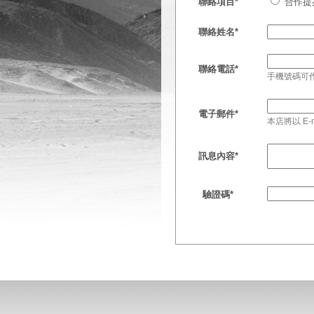
聯絡項目
*
合作
聯絡姓名
*
聯絡電話
*
手機號碼可
電子郵件
*
本店將以 E
訊息內容
*
驗證碼
*