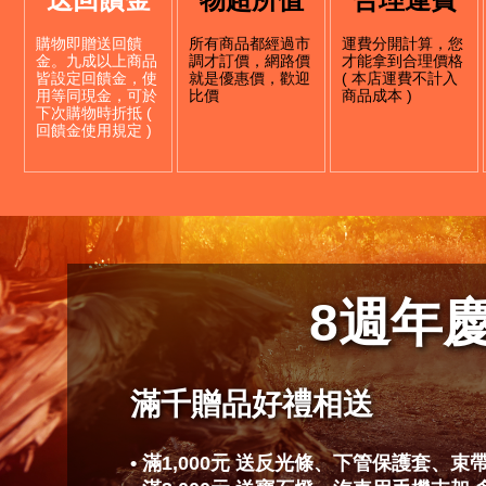
購物即贈送回饋
所有商品都經過市
運費分開計算，您
金。九成以上商品
調才訂價，網路價
才能拿到合理價格
皆設定回饋金，使
就是優惠價，歡迎
( 本店運費不計入
用等同現金，可於
比價
商品成本 )
下次購物時折抵 (
回饋金使用規定 )
8
週年
滿千贈品好禮相送
• 滿1,000元 送反光條、下管保護套、束