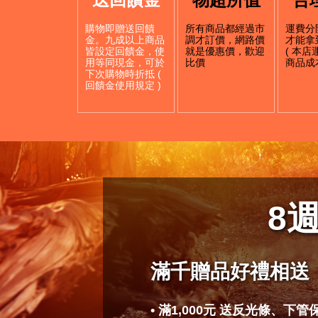
購物即贈送回饋
所有商品都經過市
運費分
金。九成以上商品
調才訂價，網路價
才能拿
皆設定回饋金，使
就是優惠價，歡迎
( 本
用等同現金，可於
比價
商品成本
下次購物時折抵 (
回饋金使用規定 )
8
滿千贈品好禮相送
• 滿1,000元 送反光條、下