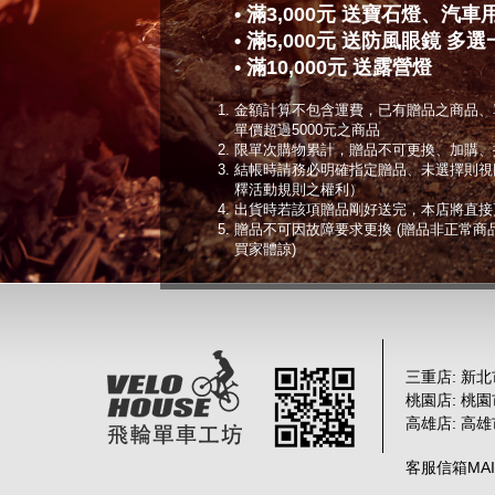
• 滿3,000元 送寶石燈、汽
• 滿5,000元 送防風眼鏡 多選
• 滿10,000元 送露營燈
金額計算不包含運費，已有贈品之商品、
單價超過5000元之商品
限單次購物累計，贈品不可更換、加購、
結帳時請務必明確指定贈品、未選擇則視
釋活動規則之權利）
出貨時若該項贈品剛好送完，本店將直接
贈品不可因故障要求更換 (贈品非正常
買家體諒)
三重店: 新北
桃園店: 桃
高雄店: 高
客服信箱MAIL :