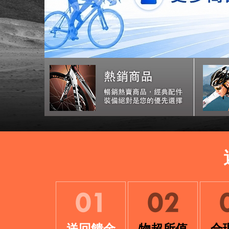
送回饋金
物超所值
合