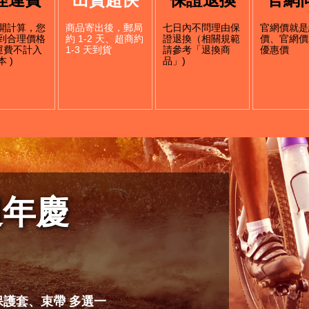
開計算，您
商品寄出後，郵局
七日內不問理由保
官網價就是
到合理價格
約 1-2 天、超商約
證退換（相關規範
價、官網價
店運費不計入
1-3 天到貨
請參考「退換商
優惠價
 )
品」)
週年慶
管保護套、束帶 多選一