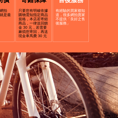
網拍
只要您有明確依據
有經驗的買家都知
就是最
購物需知指定商品
道，很多網拍賣家
規格，本店若寄錯
不提供「良好之售
商品，一律送回饋
後服務」
金 30 元，若需要
麻煩您寄回，再送
現金車馬費 30 元