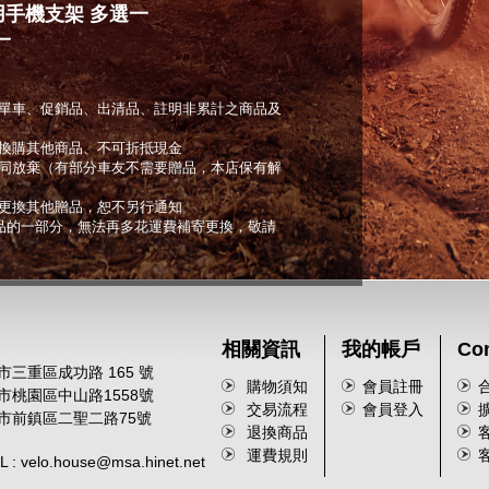
車用手機支架 多選一
一
單車、促銷品、出清品、註明非累計之商品及
換購其他商品、不可折抵現金
同放棄（有部分車友不需要贈品，本店保有解
更換其他贈品，恕不另行通知
商品的一部分，無法再多花運費補寄更換，敬請
相關資訊
我的帳戶
Con
市三重區成功路 165 號
購物須知
會員註冊
園市桃園區中山路1558號
交易流程
會員登入
雄市前鎮區二聖二路75號
退換商品
客
運費規則
客
 velo.house@msa.hinet.net